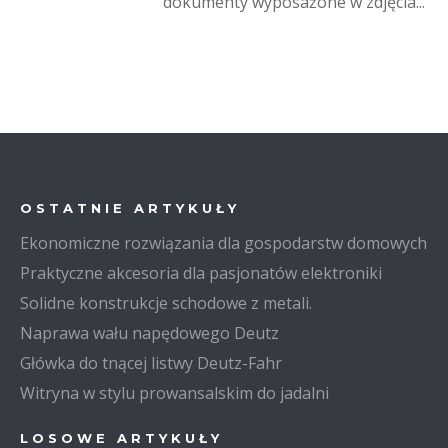
dokumenty wyposażone w zdjęcia...
OSTATNIE ARTYKUŁY
Ekonomiczne rozwiązania dla gospodarstw domowych
Praktyczne akcesoria dla pasjonatów elektroniki
Solidne konstrukcje schodowe z metali.
Naprawa wału napędowego Deutz
Główka do tnącej listwy Deutz-Fahr
Witryna w stylu prowansalskim do jadalni
LOSOWE ARTYKUŁY