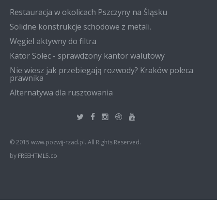
Restauracja w okolicach Pszczyny na Śląsku
Solidne konstrukcje schodowe z metali.
Węgiel aktywny do filtra
Kator Solec - sprawdzony kantor walutowy
Nie wiesz jak przebiegają rozwody? Kraków poleca
prawnika
Alternatywa dla rusztowania
© 2015 www.pozwij-rzad.pl. All Rights Reserved.
by
FREEHTML5.co