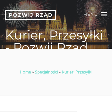
POZWIJ RZĄD
MENU
Kurier, Przesyłki
- Pozwij Rząd
Home
»
Specjalności
»
Kurier, Przesyłki