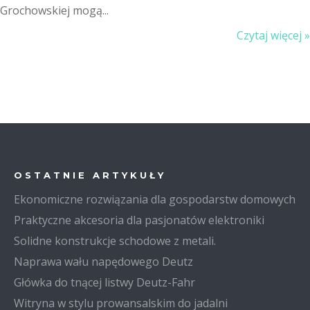
Grochowskiej mogą...
Czytaj więcej »
OSTATNIE ARTYKUŁY
Ekonomiczne rozwiązania dla gospodarstw domowych
Praktyczne akcesoria dla pasjonatów elektroniki
Solidne konstrukcje schodowe z metali.
Naprawa wału napędowego Deutz
Główka do tnącej listwy Deutz-Fahr
Witryna w stylu prowansalskim do jadalni