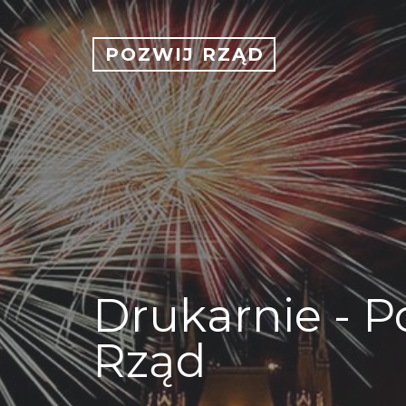
POZWIJ RZĄD
Drukarnie - P
Rząd