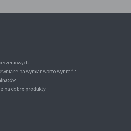
.
pieczeniowych
ewniane na wymiar warto wybrać ?
minatów
ze na dobre produkty.