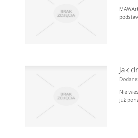
MAWArt 
podstaw
Jak d
Dodane:
Nie wie
już pon