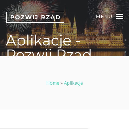
POZWIJ RZĄD
MENU
Aplikacje -
Pozwij Rząd
Home
»
Aplikacje