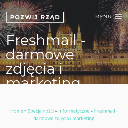
POZWIJ RZĄD
MENU
Freshmail -
darmowe
zdjęcia i
marketing
Home
»
Specjalności
»
Informatyczne
»
Freshmail -
darmowe zdjęcia i marketing