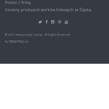
Pomoc z firmą
Ceniony producent worków foliowych ze Śląska
© 2015 www.pozwij-rzad.pl. All Rights Reserved.
by
FREEHTML5.co