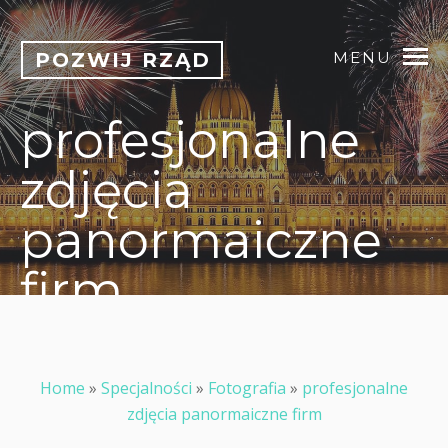
POZWIJ RZĄD
MENU
profesjonalne
zdjęcia
panormaiczne
firm
Home
»
Specjalności
»
Fotografia
»
profesjonalne
zdjęcia panormaiczne firm