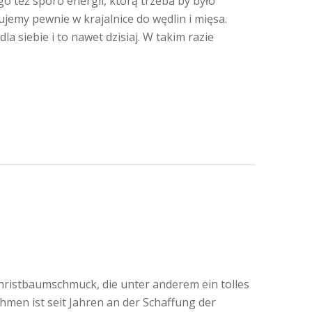
go też sporo energii, którą trzeba by było
jemy pewnie w krajalnice do wędlin i mięsa.
la siebie i to nawet dzisiaj. W takim razie
hristbaumschmuck, die unter anderem ein tolles
men ist seit Jahren an der Schaffung der