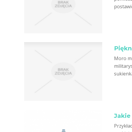
postawić
Piękn
Moro min
militar
sukienk
Jakie
Przykła