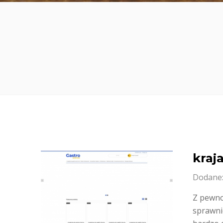
kraj
Dodane:
Z pewnoś
sprawnie