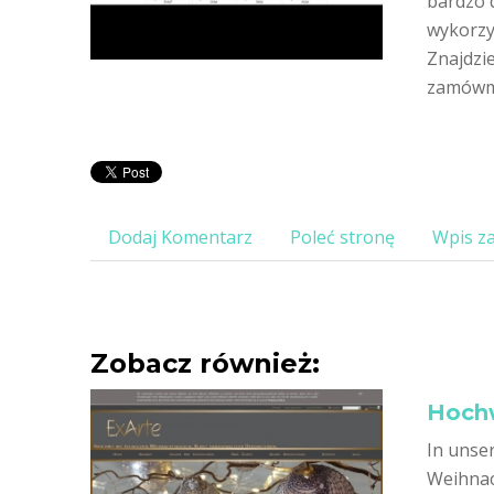
bardzo d
wykorzy
Znajdzie
zamówmy
Dodaj Komentarz
Poleć stronę
Wpis za
Zobacz również:
Hochw
In unse
Weihnac