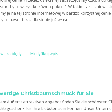
obrej cenie. Przecież dzięki niej zaoszczędzimy czas, a do te
stać, by to wszystko równo pokroić. W takim razie zainwestu
my je na tej stronie internetowej w bardzo korzystnej cenie d
 to nawet teraz dla siebie już właśnie.
wiera błędy
Modyfikuj wpis
ertige Christbaumschmuck für Sie
rem äußerst attraktiven Angebot finden Sie die schönsten C
htsgeschenk für Ihre Liebsten sein können. Unser Unterneh