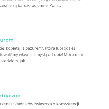
ześnie są bardzo pojemne. Pomi...
azurem
teś kobietą „z pazurem”, która lubi odzież
otowaliśmy właśnie z myślą o Tobie! Moro mini
riałem, jak ...
etryczne
rzeniu składników zwłaszcza o konsystencji