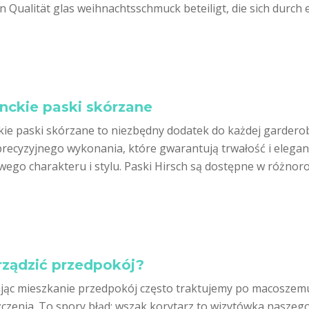
 Qualität glas weihnachtsschmuck beteiligt, die sich durch e
nckie paski skórzane
kie paski skórzane to niezbędny dodatek do każdej garderoby
precyzyjnego wykonania, które gwarantują trwałość i eleganc
ego charakteru i stylu. Paski Hirsch są dostępne w różnorod
rządzić przedpokój?
jąc mieszkanie przedpokój często traktujemy po macoszemu
czenia. To spory błąd; wszak korytarz to wizytówka naszego