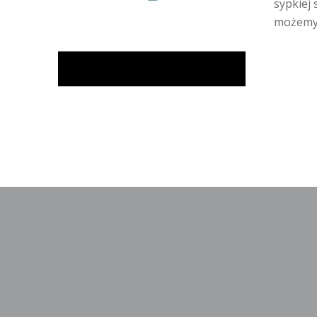
sypkiej
możemy n