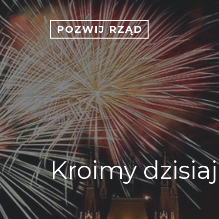
POZWIJ RZĄD
Kroimy dzisiaj