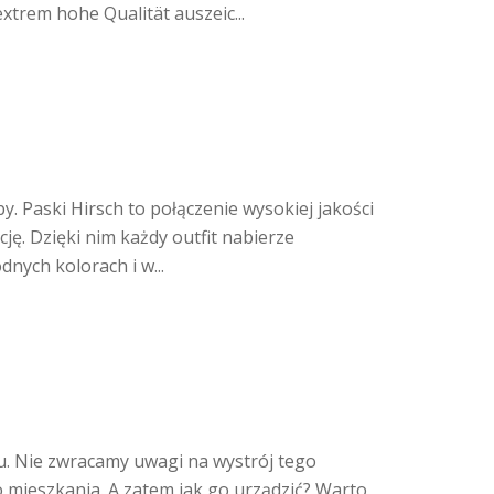
xtrem hohe Qualität auszeic...
. Paski Hirsch to połączenie wysokiej jakości
ję. Dzięki nim każdy outfit nabierze
nych kolorach i w...
. Nie zwracamy uwagi na wystrój tego
 mieszkania. A zatem jak go urządzić? Warto