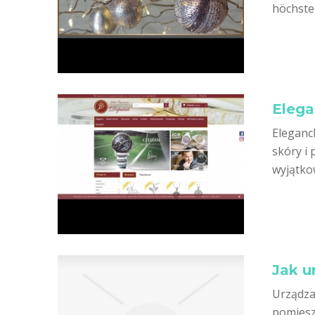
höchsten
Elega
Eleganc
skóry i 
wyjątkow
Jak u
Urządza
pomiesz