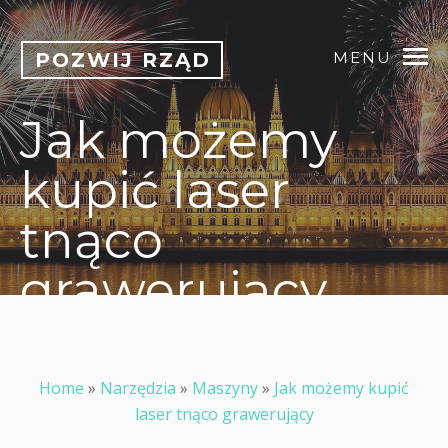
POZWIJ RZĄD
MENU
Jak możemy
kupić laser
tnąco
grawerujący
Home
»
Narzędzia
»
Maszyny
»
Jak możemy kupić
laser tnąco grawerujący